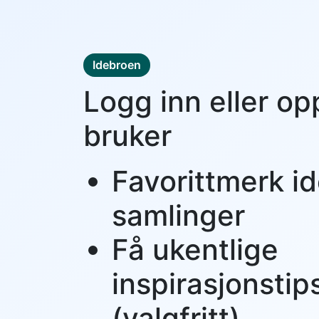
Idebroen
Logg inn eller op
bruker
Favorittmerk id
samlinger
Få ukentlige
inspirasjonstip
(valgfritt)