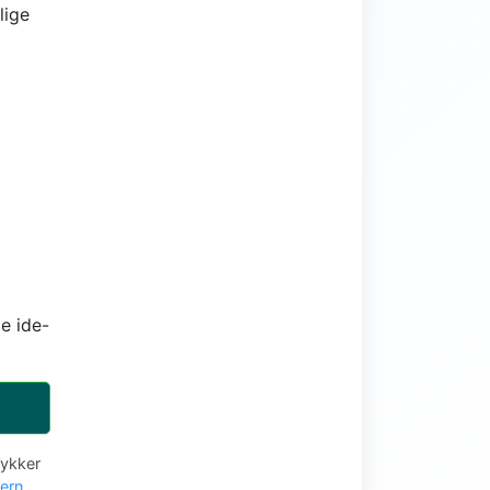
lige
e ide-
tykker
vern
.