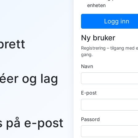
enheten
Logg inn
Ny bruker
prett
Registrering – tilgang med 
gang.
Navn
éer og lag
E-post
s på e-post
Passord