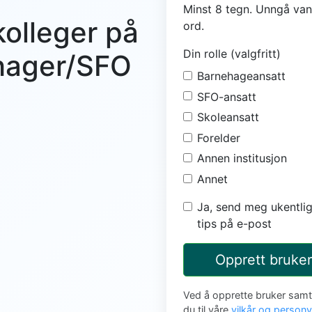
Minst 8 tegn. Unngå van
kolleger på
ord.
Din rolle (valgfritt)
ehager/SFO
Barnehageansatt
SFO-ansatt
Skoleansatt
Forelder
Annen institusjon
Annet
Ja, send meg ukentlig
tips på e-post
Opprett bruker
Ved å opprette bruker sam
du til våre
vilkår og person