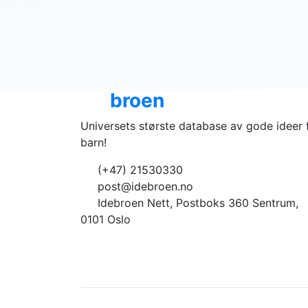
Ide
broen
Universets største database av gode ideer 
barn!
(+47) 21530330
post@idebroen.no
Idebroen Nett, Postboks 360 Sentrum,
0101 Oslo