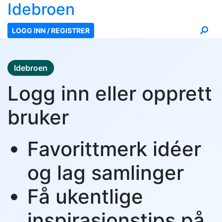
Ide
broen
LOGG INN / REGISTRER
Idebroen
Logg inn eller opprett
bruker
Favorittmerk idéer
og lag samlinger
Få ukentlige
inspirasjonstips på