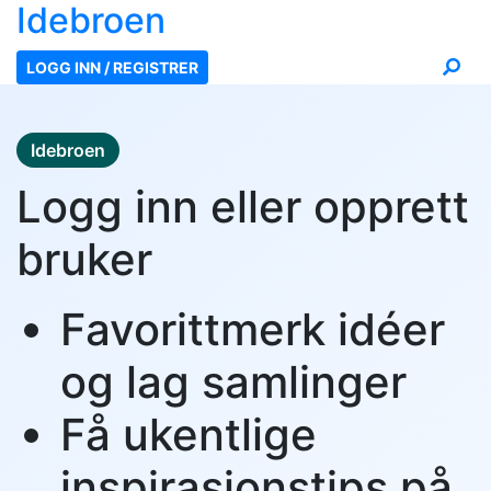
Ide
broen
LOGG INN / REGISTRER
Idebroen
Logg inn eller opprett
bruker
Favorittmerk idéer
og lag samlinger
Få ukentlige
inspirasjonstips på