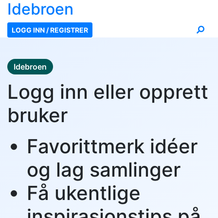
Ide
broen
LOGG INN / REGISTRER
Idebroen
Logg inn eller opprett
bruker
Favorittmerk idéer
og lag samlinger
Få ukentlige
inspirasjonstips på