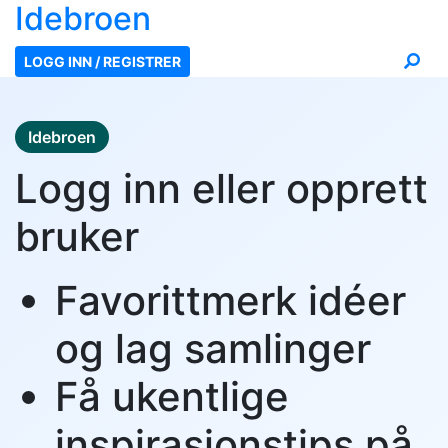
Ide
broen
LOGG INN / REGISTRER
Idebroen
Logg inn eller opprett
bruker
Favorittmerk idéer
og lag samlinger
Få ukentlige
inspirasjonstips på