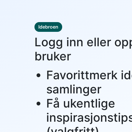
Idebroen
Logg inn eller op
bruker
Favorittmerk id
samlinger
Få ukentlige
inspirasjonstip
(valgfritt)