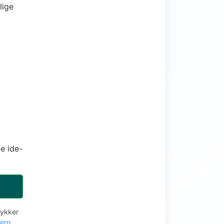
lige
e ide-
tykker
vern
.