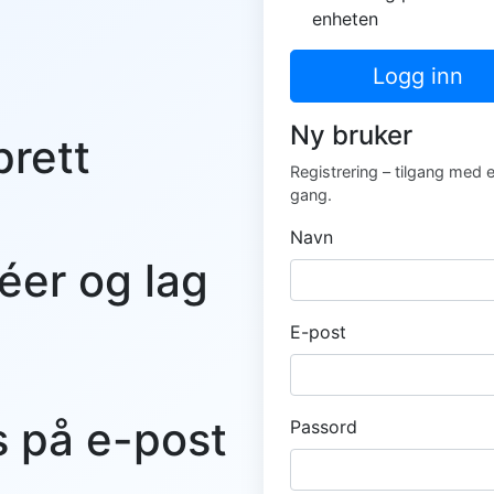
enheten
Logg inn
Ny bruker
prett
Registrering – tilgang med 
gang.
Navn
éer og lag
E-post
s på e-post
Passord