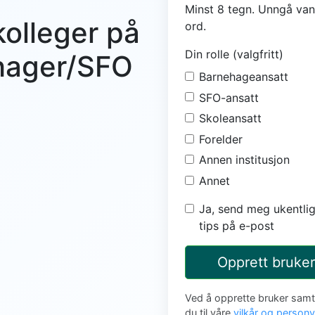
Minst 8 tegn. Unngå van
kolleger på
ord.
Din rolle (valgfritt)
ehager/SFO
Barnehageansatt
SFO-ansatt
Skoleansatt
Forelder
Annen institusjon
Annet
Ja, send meg ukentlig
tips på e-post
Opprett bruker
Ved å opprette bruker sam
du til våre
vilkår og person