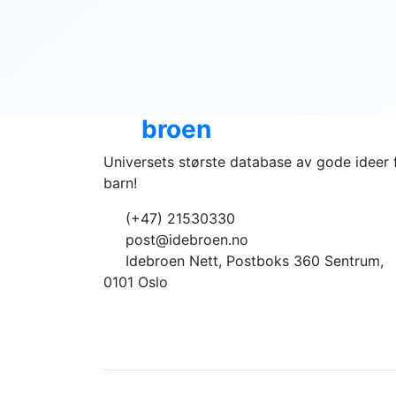
Ide
broen
Universets største database av gode ideer 
barn!
(+47) 21530330
post@idebroen.no
Idebroen Nett, Postboks 360 Sentrum,
0101 Oslo