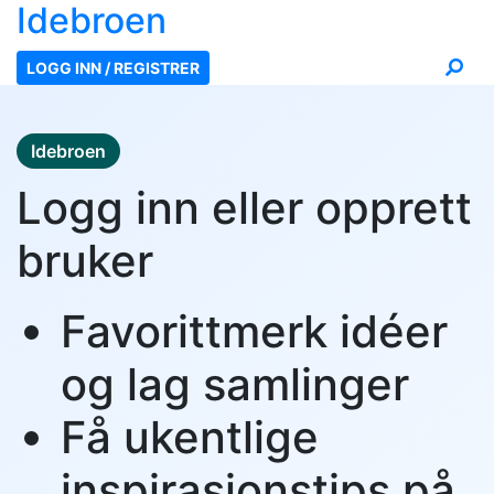
Ide
broen
LOGG INN / REGISTRER
Idebroen
Logg inn eller opprett
bruker
Favorittmerk idéer
og lag samlinger
Få ukentlige
inspirasjonstips på